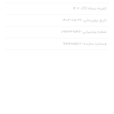
کمینه نسخه iOS
:
14.7
تاریخ بروزرسانی
:
۱۴۰۲/۰۵/۲۶
شماره پشتیبانی
:
09913498412
وبسایت سازنده
:
baranapp.ir