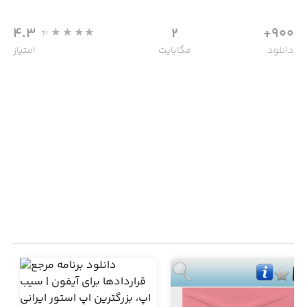
4.3
2
900+
دانلود
مگابایت
امتیاز