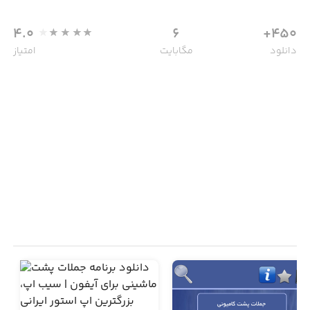
4.0
6
450+
دانلود
مگابایت
امتیاز