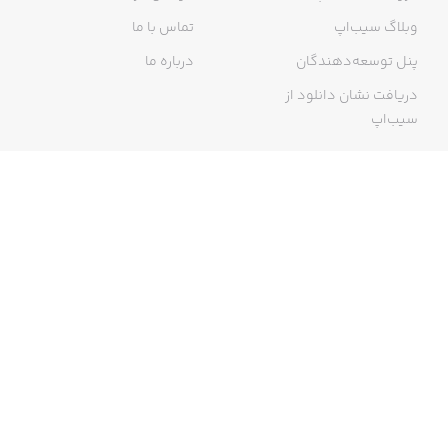
وبلاگ سیب‌اپ
تماس با ما
پنل توسعه‌دهندگان
درباره ما
دریافت نشان دانلود از
سیب‌اپ
گواهی خرید اینترنتی
ما در سیب‌اپ، بزرگ‌ترین و سریع‌ترین اپ استور ایرانی، تلاش می‌کنیم به
منبعی کاملی از اپلیکیشن‌های ایرانی آیفون دسترسی داشته باشید. با