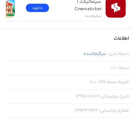
سینماتیکت | 
دانلود
Cinematicket
سرگرم‌کننده
اطلاعات
دسته‌بندی
:
سرگرم‌کننده
نسخه
:
1.1.1
کمینه نسخه iOS
:
8.0
تاریخ بروزرسانی
:
۱۳۹۸/۰۸/۰۹
شماره پشتیبانی
:
09913498412