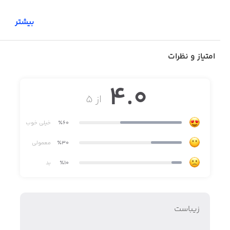
بیشتر
امتیاز و نظرات
4.0
از ۵
٪60
خیلی خوب
٪30
معمولی
٪10
بد
زیباست