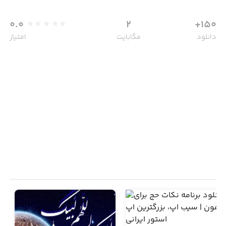
0.0
2
150+
دانلود
مگابایت
امتیاز