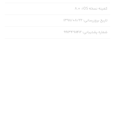
کمینه نسخه iOS
:
8.0
تاریخ بروزرسانی
:
۱۳۹۸/۰۸/۲۲
شماره پشتیبانی
:
9913498412