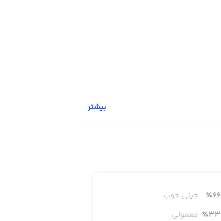
بیشتر
66
٪
خیلی خوب
33
٪
معمولی