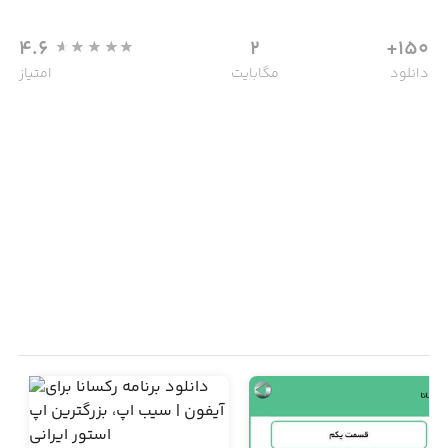
4.6
2
150+
دانلود
مگابایت
امتیاز