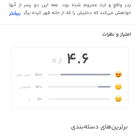
پدر واقع و ارث محروم شده بود. عمه این دو پسر از آنها
خواهش می‌کند که دخترش را که از خانه قهر کرده برگردانند و
بیشتر
این سرآغاز ماجرا است
امتیاز و نظرات
4.6
از ۵
٪80
خیلی خوب
٪20
معمولی
٪0
بد
برترین‌های دسته‌بندی