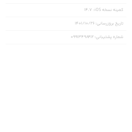
کمینه نسخه iOS
:
14.7
تاریخ بروزرسانی
:
۱۴۰۱/۱۰/۲۶
شماره پشتیبانی
:
09913498412