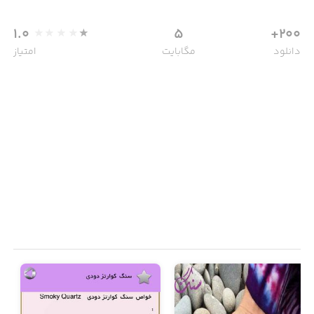
1.0
5
200+
دانلود
مگابایت
امتیاز