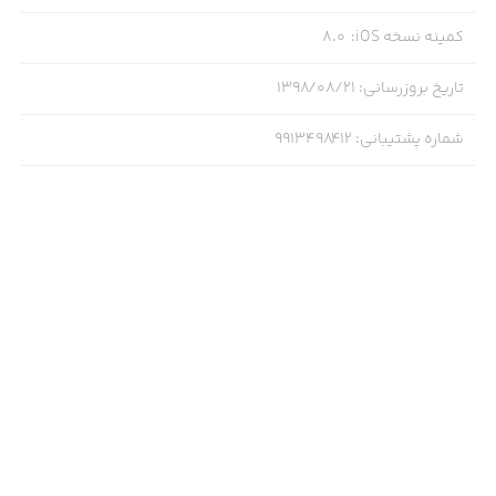
کمینه نسخه iOS
:
8.0
تاریخ بروزرسانی
:
۱۳۹۸/۰۸/۲۱
شماره پشتیبانی
:
9913498412