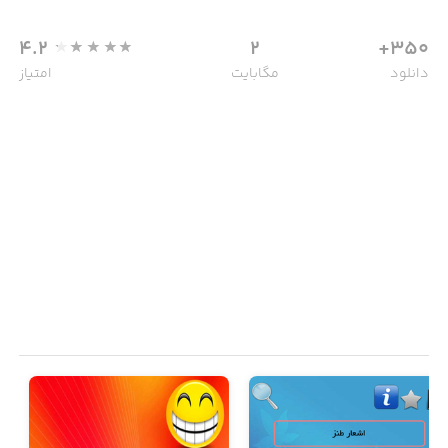
4.2
2
350+
دانلود
مگابایت
امتیاز