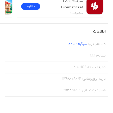
سینماتیکت | 
دانلود
Cinematicket
سرگرم‌کننده
اطلاعات
دسته‌بندی
:
سرگرم‌کننده
نسخه
:
1.1.1
کمینه نسخه iOS
:
8.0
تاریخ بروزرسانی
:
۱۳۹۸/۰۸/۲۲
شماره پشتیبانی
:
9913498412