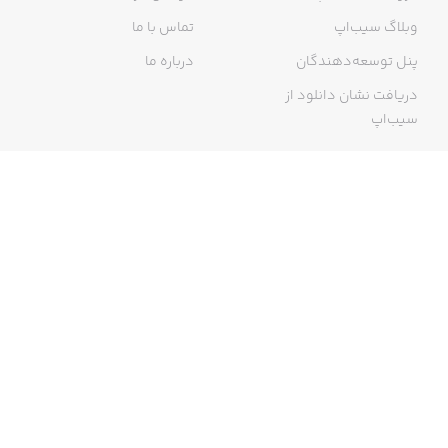
وبلاگ سیب‌اپ
تماس با ما
پنل توسعه‌دهندگان
درباره ما
دریافت نشان دانلود از
سیب‌اپ
گواهی خرید اینترنتی
ما در سیب‌اپ، بزرگ‌ترین و سریع‌ترین اپ استور ایرانی، تلاش می‌کنیم به
منبعی کاملی از اپلیکیشن‌های ایرانی آیفون دسترسی داشته باشید. با