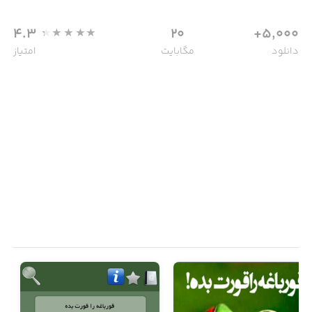
4.3
20
5,000+
دانلود
مگابایت
امتیاز