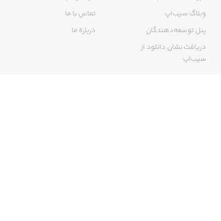
وبلاگ سیب‌اپ
تماس با ما
پنل توسعه‌دهندگان
درباره ما
دریافت نشان دانلود از
سیب‌اپ
گواهی خرید اینترنتی
ما در سیب‌اپ، بزرگ‌ترین و سریع‌ترین اپ استور ایرانی، تلاش می‌کنیم به
منبعی کاملی از اپلیکیشن‌های ایرانی آیفون دسترسی داشته باشید. با