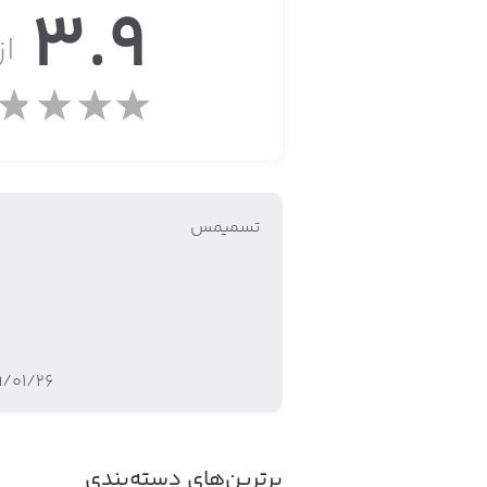
3.9
از 
- سیستم رده‌بندی سفت‌وسخت برای هر م
- پروفایل شخصی
- امکان ضبط ویدئو با کیفیت 720p و به نرخ فریم 30fps و اشتراک‌گذاری آن با دنیا
- دوئل‌های چندنفره و مسابقات مداوم
تسمیمس
- گرافیک و جلوه‌های صوتی فوق‌العاده
- راهنما برای نمایش چگونگی راندن دوچر
۹/۰۱/۲۶
برترین‌های دسته‌بندی