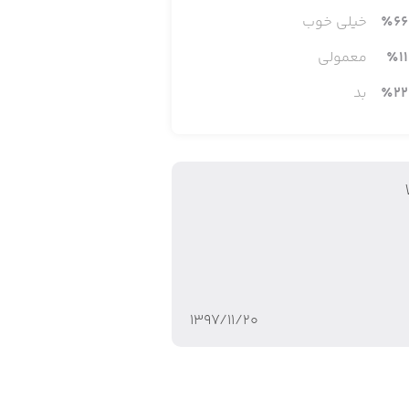
66
٪
خیلی خوب
11
٪
معمولی
22
٪
بد
۱۳۹۷/۱۱/۲۰