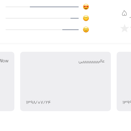
۵
کان – دنیا، کشور یا در میان جمع دوستان
عالييييييييييي
Wow
خه و چگونگی انجام حرکات ویژه با آن
۱۳۹۸/۰۷/۲۴
۱۳۹