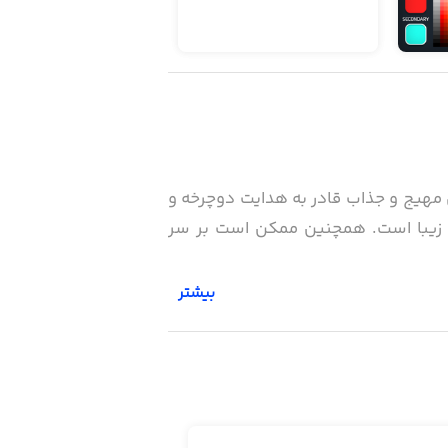
غیر ممکنی به نظر می‌رسد. اما نه در Touchgrind BMX 2. در این بازی مهیج و جذاب قادر به هدایت دوچرخه و
و زیبا است. همچنین ممکن است بر سر
بیشتر