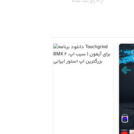
از 81 رای ثبت شده