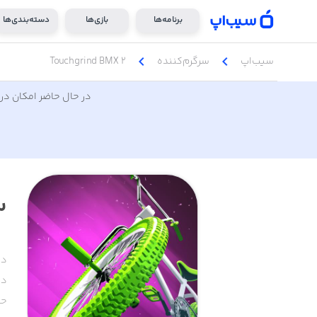
برنامه‌ها
بازی‌ها
دسته‌بندی‌ها
chevron_left
chevron_left
سیب‌اپ
سرگرم‌کننده
Touchgrind BMX 2
در حال حاضر امکان دری
2
دس
دا
حج