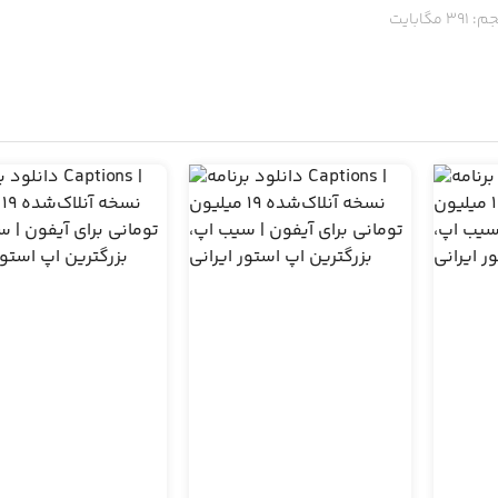
م:
391
مگابایت