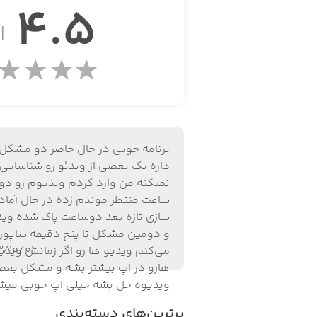
4.5
می‌سازد. پس از ساخت زیرنویس توسط هو‌ش‌مصنو
از
اپلیکیشن Captions ابزارهای پیشرفته‌ی دیگری هم دارد که به شما در ساخت ویدیوهای بهتر کمک می‌کند.
ابزار Al Eye Contact 
می‌کنید.
برنامه خوبی در حال حاضر دو مشکل
داره یک بعضی از ویدئو رو شناسایی
نمیکنه من وارد کردم ویدیوم رو دو
دیگر تبدیل کنید.
ساعت منتظر موندم زده در حال آماد
سازی تازه بعد دوساعت پاک شده وید
و دومین مشکل تا پنج دقیقه ساپور
۳/۱۰/۰۱
ویژگی‌های اپلیکیشن Captions:
می‌کنم ویدیو ها رو اگر زمانش ویدی
هارو در اپ بیشتر بشه و مشکل بع
• امکان اضافه کردن زیرنویس خودکار 
ویدیوه حل بشه خیلی اپ خوبی میش
برترین‌های دسته‌بندی