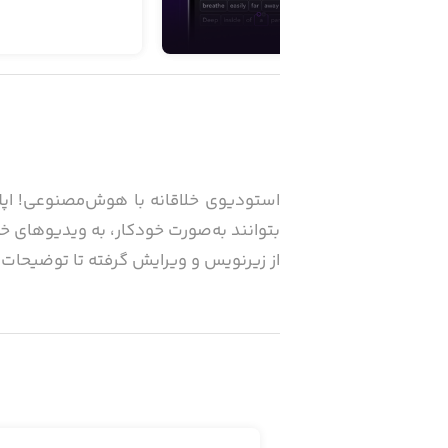
از زیرنویس‌ و ویرایش گرفته تا توضیحات
اپلیکیشن Captions با ا
کنند.