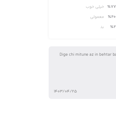
77
٪
خیلی خوب
20
٪
معمولی
2
٪
بد
 متن باشید، به نظر برسد که به دوربین نگاه
Dige chi mitune az in behtar 
ابزار Al Edit ویدیوی شما را با استفاده از هوش‌مصنوعی ویرایش می‌کند و با استفاده از قابلیت Autodub هم می‌توانید صدای خود را به یک زبان
۱۴۰۳/۰۴/۲۵