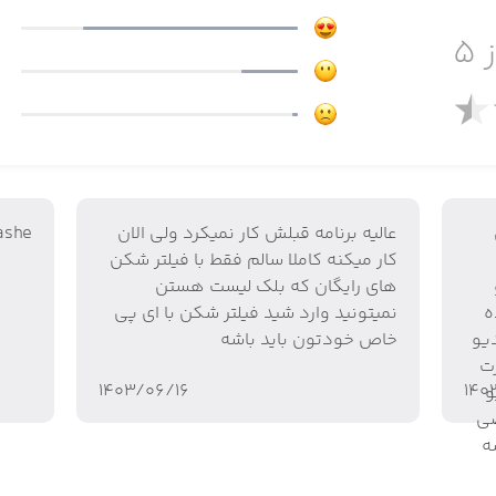
عی، می‌توانید آن را ویرایش و حتی به‌صورت فایل SRT ذخیره کنید.
 ۵
تماس چشمی شما را اصلاح کرده و کاری می‌کند که حتی اگر در حال خواندن
عالیه برنامه قبلش کار نمیکرد ولی الان
bashe
کار میکنه کاملا سالم فقط با فیلتر شکن
های رایگان که بلک لیست هستن
ه
نمیتونید وارد شید فیلتر شکن با ای پی
یو
خاص خودتون باید باشه
ت
۱۴۰۳/۰۶/۱۶
۱۴۰
و
ضی
به ویدیو به کمک هوش‌مصنوعی
ه