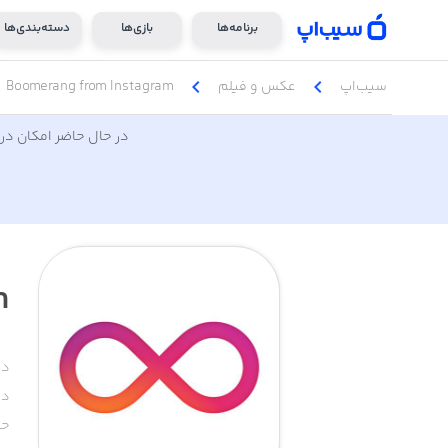
برنامه‌ها
بازی‌ها
دسته‌بندی‌ها
chevron_left
chevron_left
سیب‌اپ
عکس و فیلم
Boomerang from Instagram
در حال حاضر امکان دری
m
دس
دا
حج