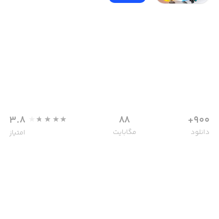
3.8
88
900+
دانلود
مگابایت
امتیاز