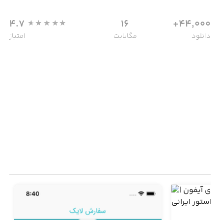
4.7
16
44,000+
دانلود
مگابایت
امتیاز