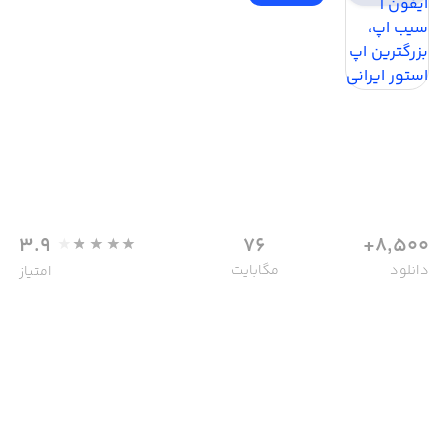
3.9
76
8,500+
دانلود
مگابایت
امتیاز