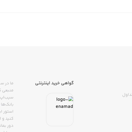
گواهی خرید اینترنتی
ما در سی
منبعی کا
داول
سیب‌اپ م
بانک‌ها 
استور ای
دور بمان