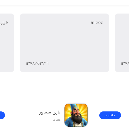
alieee
خيلي
 دارید
۱۳۹۸/۰۳/۲۱
۱۳۹
بازی سماور
دانلود
کلمات