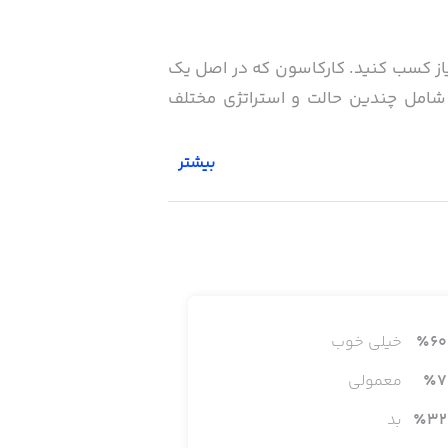
و امتیاز کسب کنید. کارکاسون که در اصل یک
Spiel des " را نصیب خود کرد. این بازی شامل چندین حالت و استراتژی مختلف
بیشتر
یگر دوستداران بازی‌های بوردی ( چه به
60
٪
خیلی خوب
7
٪
معمولی
32
٪
بد