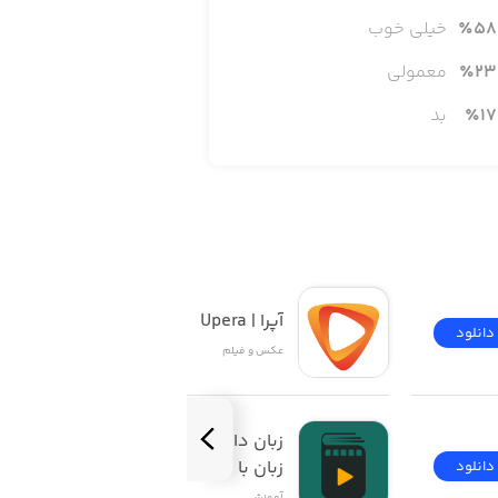
58
٪
خیلی خوب
23
٪
معمولی
17
٪
بد
آپرا | Upera
دانلود
دانلود
عکس و فیلم
زبان‌ دات‌ کام | آموزش 
زبان با فیلم
دانلود
دانلود