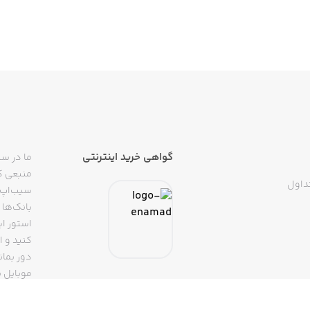
گواهی خرید اینترنتی
ما در سی
منبعی کا
داول
سیب‌اپ م
بانک‌ها 
استور ای
دور بمان
موبایل ب
(روبیکا، 
تپسی، آ