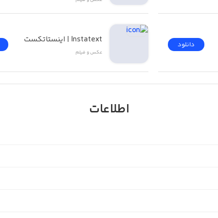
عکس و فیلم
Instatext | اینستاتکست
دانلود
عکس و فیلم
اطلاعات