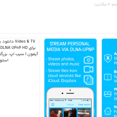
م:
12
مگابایت