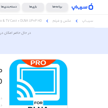
برنامه‌ها
بازی‌ها
دسته‌بندی‌ها
chevron_left
chevron_left
سیب‌اپ
عکس و فیلم
o & TV Cast + DLNA UPnP HD
در حال حاضر امکان دری
P
D
دس
دا