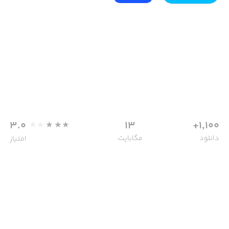
3.0
13
1,100+
دانلود
مگابایت
امتیاز