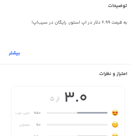
توضیحات
به قیمت ۶.۹۹ دلار در اپ استور، رایگان در سیب‌اپ!
بیشتر
امتیاز و نظرات
3.0
از ۵
٪50
خیلی خوب
٪0
معمولی