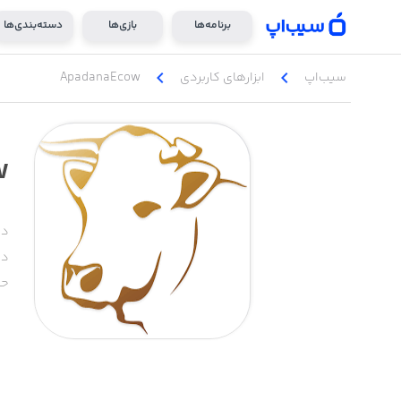
برنامه‌ها
بازی‌ها
دسته‌بندی‌ها
chevron_left
chevron_left
سیب‌اپ
ابزار‌های کاربردی
ApadanaEcow
w
دس
دا
حج