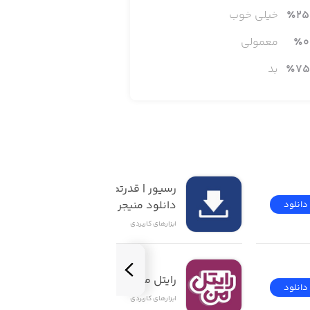
25
٪
خیلی خوب
0
٪
معمولی
75
٪
بد
رسیور | قدرتمندترین 
دانلود منیجر iOS
دانلود
دانلود
ابزار‌های کاربردی
رایتل من | My Rightel
دانلود
دانلود
ابزار‌های کاربردی