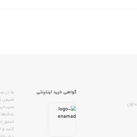
گواهی خرید اینترنتی
ما در سی
منبعی کا
داول
سیب‌اپ م
بانک‌ها 
استور ای
دور بمان