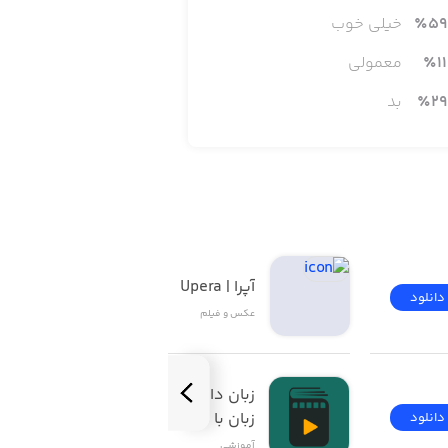
59
٪
خیلی خوب
11
٪
معمولی
29
٪
بد
آپرا | Upera
دانلود
دانلود
عکس و فیلم
زبان‌ دات‌ کام | آموزش 
زبان با فیلم
دانلود
دانلود
آموزشی