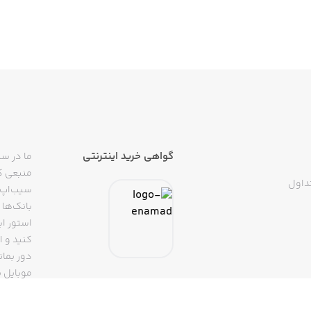
گواهی خرید اینترنتی
ما در سی
منبعی کا
داول
سیب‌اپ م
بانک‌ها 
استور ای
دور بمان
موبایل ب
(روبیکا، 
تپسی، آ