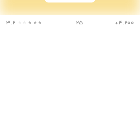
3.2
25
4,200+
دانلود
مگابایت
امتیاز