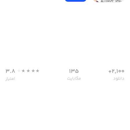
3.8
135
2,100+
دانلود
مگابایت
امتیاز