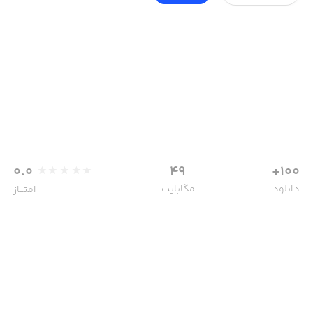
0.0
49
100+
دانلود
مگابایت
امتیاز