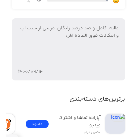
٪4
بد
- مجموعه فیلترهای سیاه و سفید، شامل ۸ فیلتر مختلف. این
عالیه. کامل و صد درصد رایگان. مرسی از سیب اپ
فیلترها برای عکاسی در فضاهای تاریک و عکاسی از بناهای
و امکانات فوق العاده اش
زیبا مناسب هستند.
- فیلترهای آنالوگ، شامل ۷ فیلتر مختلف. این فیلترها برای ثبت
تصاویر سینمایی مناسب هستند.
- کنترل فلاش دوربین
۱۴۰۰/۰۹/۱۴
- خط‌کشی
- زمان‌سنج (تایمر) برای شاتر دوربین
برترین‌های دسته‌بندی
آپارات؛ تماشا و اشتراک 
دانلود
ویدیو
عکس و فیلم