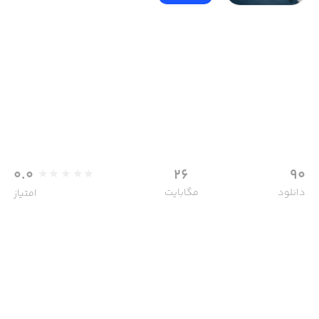
0.0
26
90
دانلود
مگابایت
امتیاز