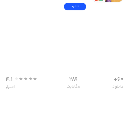
دانلود
4.1
289
60+
دانلود
مگابایت
امتیاز