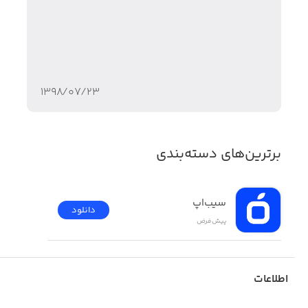
· در شب و روز از میان طوفان‌ها عبور کنید
· حالت بی‌نهایت: بدون محدودیت پیش بروید، گلبرگ جمع کنید
و رکورد بزنید
۱۳۹۸/۰۷/۲۳
برترین‌های دسته‌بندی
سیب‌اپ
دانلود
پیش‌فرض
اطلاعات