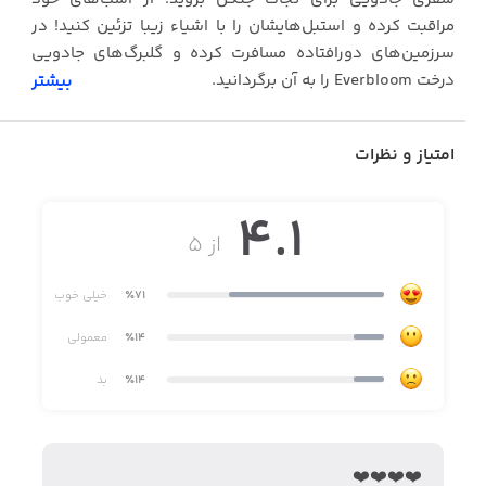
مراقبت کرده و استبل‌هایشان را با اشیاء زیبا تزئین کنید! در
سرزمین‌های دورافتاده مسافرت کرده و گلبرگ‌های جادویی
درخت Everbloom را به آن برگردانید.
بیشتر
امتیاز و نظرات
· ۱۰ اسب نگهبان با شخصیت‌های جادویی و خاص
· مناظر نفس‌گیر؛ از جنگل‌های بارانی تا صحراهای خشک
4.1
از ۵
· با جمع‌آوری گلبرگ‌های گم‌شده، درخت Everbloom را زنده
کنید
٪71
خیلی خوب
· با استفاده از قدرت‌های نگهبانان از موانع عبور کرده، آن‌ها را
٪14
معمولی
بشکنید یا حتی از روی آن‌ها پرواز کنید
٪14
بد
· سر تا پای اسب‌های نگهبان خود را با زره‌های جادویی
بپوشانید
· استبل خود را با اشیاء زیبا تزئین کنید
❤️❤️❤️❤️