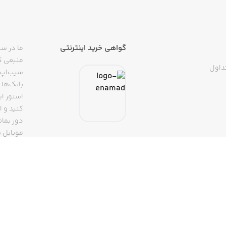
گواهی خرید اینترنتی
ما در سی
منبعی کا
داول
سیب‌اپ م
بانک‌ها 
استور ای
دور بمان
موبایل ب
(روبیکا، 
تپسی، آ
اپلیکیشن
تنها با 
سیب‌اپ، بزرگ‌ترین اپ استور ایرانی