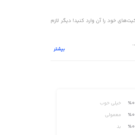
 و درام‌کیت‌های خود را آن وارد کنید! دیگر لازم
بیشتر
. ابزار ویرایش این برنامه به گونه‌ای
ه‌هایی که درامر یا درام‌ست ندارند نیز
0
٪
خیلی خوب
0
٪
معمولی
0
٪
بد