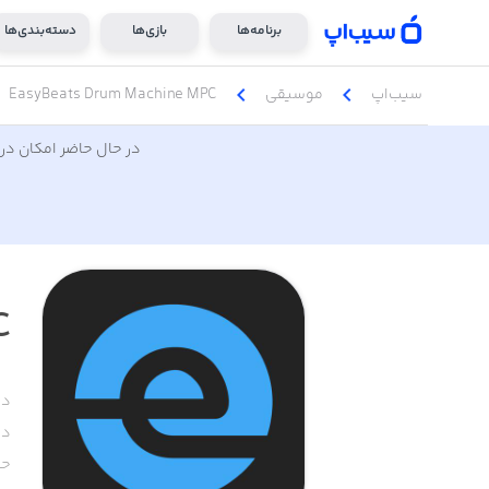
برنامه‌ها
بازی‌ها
دسته‌بندی‌ها
chevron_left
chevron_left
سیب‌اپ
موسیقی
EasyBeats Drum Machine MPC
در حال حاضر امکان دری
C
دس
دا
حج