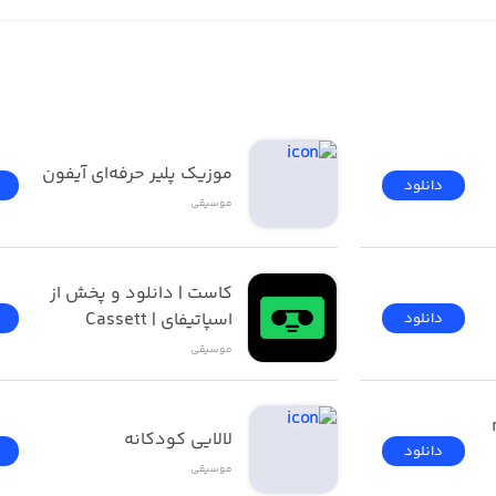
ای | مرجع پخش و 
موزیک پلیر حرفه‌ای آیفون
دانلود
موسیقی
کاست | دانلود و پخش از 
اسپاتیفای | Cassett
دانلود
موسیقی
موسیقی ما  ( musicema 
لالایی کودکانه
دانلود
موسیقی