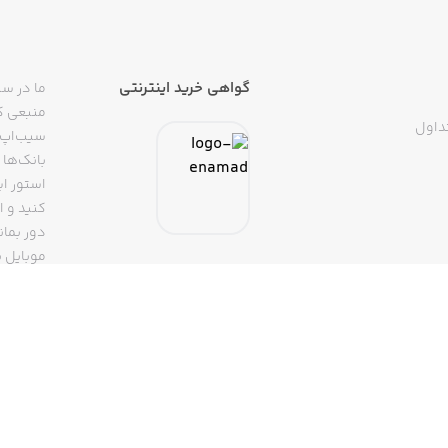
گواهی خرید اینترنتی
ما در سی
منبعی کا
داول
سیب‌اپ م
بانک‌ها 
استور ای
دور بمان
موبایل ب
(روبیکا، 
تپسی، آ
اپلیکیشن
تنها با 
سیب‌اپ، بزرگ‌ترین اپ استور ایرانی