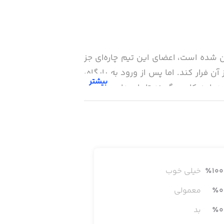
ان شده است، اعضای این تیم چاره‌ای جز
ن فرار کند. اما پس از ورود به پایگاه،
بیشتر
به کار می‌گیرند تا با بیدار ماندن، از
اس در آن‌ها می‌شود. حال اعضای تیم
ب پایگاه، با موجودات فضایی بجنگید و
100
٪
خیلی خوب
0
٪
معمولی
0
٪
بد