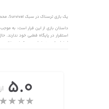
یک بازی ترسناک در سبک Survival، محصولی از تیمCheerleaders.
داستان بازی از این قرار است: به موجب 
استقرار در پایگاه قطبی خود ندارند. حال
اعضای تیم به خوابی عمیق فرو رفته و مور
خود در برابر موجودات فضایی محافظت 
نمی‌توانند واقعیت را از توهم تشخیص د
بازماندگان را نجات دهید.
5.0
از 
· فضای قطبی واقع‌گرایانه
· موجودات فضایی در قالبی آشنا