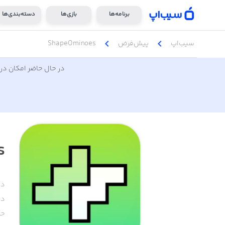
برنامه‌ها
بازی‌ها
دسته‌بندی‌ها
chevron_left
chevron_left
سیب‌اپ
پیش‌فرض
ShapeOminoes
در حال حاضر امکان دری
s
دس
دا
حج