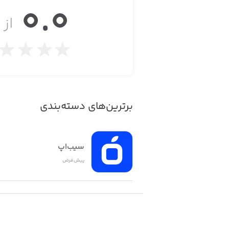
0.0
that is all packed on just one screen!
از ۵
HOW TO PLAY?
- Swipe to move omino
برترین‌های دسته‌بندی
- Tap once to rotate
- Tap twice to mirror
سیب‌اپ
پیش‌فرض
FEATURES
- 360+ brain challenging puzzles to solve