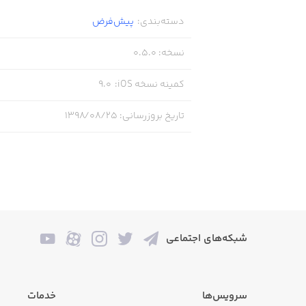
- No time pressure, no move limits, no points, no grades
دسته‌بندی
:
پیش‌فرض
- No ADS, no IAPs, no extra payments
نسخه
:
0.5.0
- Minimalistic design & ambient soundtrack
کمینه نسخه iOS
:
9.0
- Supports both smartphones and tablets
تاریخ بروزرسانی
:
۱۳۹۸/۰۸/۲۵
- Friendly for colorblind people
- Haptic Feedback support
- iCloud support
- No Internet required
شبکه‌های اجتماعی
WHAT ELSE?
سرویس‌ها
خدمات