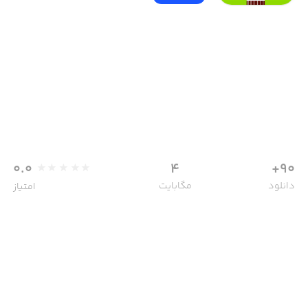
0.0
4
90+
دانلود
مگابایت
امتیاز