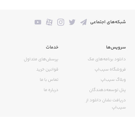
Please send us your feedback through our site or to
feedback@daikyoujulabs.com
شبکه‌های اجتماعی
سرویس‌ها
خدمات
دانلود برنامه‌های مک
پرسش‌های متداول
فروشگاه سیب‌اپ
قوانین خرید
وبلاگ سیب‌اپ
تماس با ما
پنل توسعه‌دهندگان
درباره ما
دریافت نشان دانلود از
سیب‌اپ
گواهی خرید اینترنتی