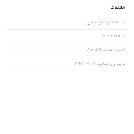
"Amazing! Outstanding, well spent money!
اطلاعات
دسته‌بندی
:
موسیقی
"All violinists should have this app!"
نسخه
:
3.5.0
کمینه نسخه iOS
:
8.0
"It's very useful for me! Thank you!"
تاریخ بروزرسانی
:
۱۳۹۸/۰۸/۰۶
"Excellent app"
"Very convenient software. Suitable for any skill!"
---