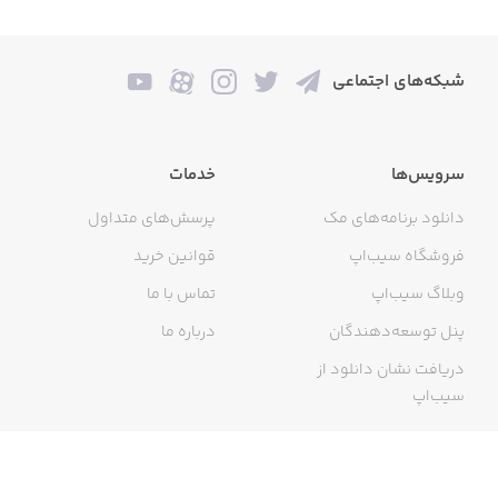
Please make sure to allow microphone access to this app
شبکه‌های اجتماعی
when prompted.
Check it under Settings>Privacy>Microphone. Thank you.
سرویس‌ها
خدمات
دانلود برنامه‌های مک
پرسش‌های متداول
---
فروشگاه سیب‌اپ
قوانین خرید
وبلاگ سیب‌اپ
تماس با ما
Got ideas? Questions?
پنل توسعه‌دهندگان
درباره ما
دریافت نشان دانلود از
سیب‌اپ
Please send us your feedback through our site or to
feedback@daikyoujulabs.com
گواهی خرید اینترنتی