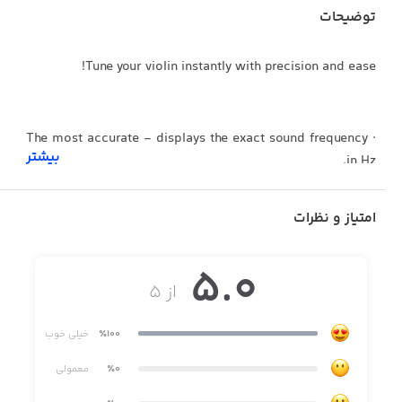
توضیحات
Tune your violin instantly with precision and ease!
· The most accurate - displays the exact sound frequency
بیشتر
in Hz.
· Calibration for A: 392Hz, 415Hz, 432Hz, 440Hz, 441Hz,
امتیاز و نظرات
442Hz, 443Hz, 444Hz, 466Hz.
· Instant load and fastest tuning! - Optimized for latest
5.0
devices.
از ۵
· Highest responsiveness and sensitivity.
٪100
خیلی خوب
· Intuitive user interface with LED tuning indicator.
٪0
معمولی
· Visual indicators - tuned string lights up.