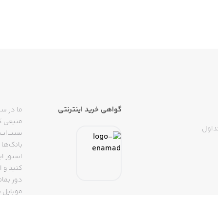
گواهی خرید اینترنتی
ما در سی
منبعی کا
داول
سیب‌اپ م
بانک‌ها 
استور ای
دور بمان
موبایل ب
(روبیکا، 
تپسی، آ