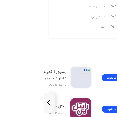
0
٪
خیلی خوب
0
٪
معمولی
0
٪
بد
رسیور | قدرتمندترین 
دانلود منیجر iOS
دانلود
دانلود
ابزار‌های کاربردی
رایتل من | My Rightel
دانلود
دانلود
ابزار‌های کاربردی