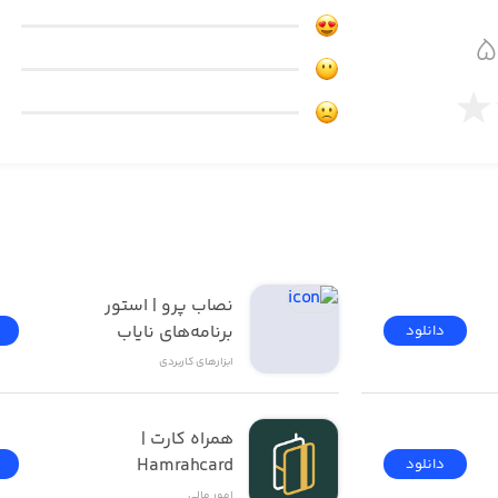
..... درصد
 ..... درصد
نصاب پرو | استور 
برنامه‌های نایاب
دانلود
ابزار‌های کاربردی
همراه کارت | 
Hamrahcard
دانلود
امور ‌مالی