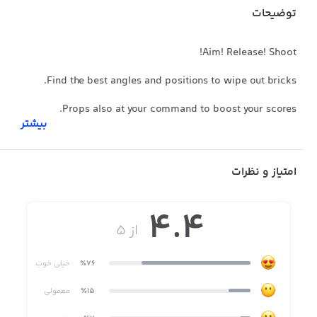
توضیحات
Aim! Release! Shoot!
Find the best angles and positions to wipe out bricks.
Props also at your command to boost your scores.
بیشتر
Tons of levels well designed.
Classic Brick Game! Best time killer!
امتیاز و نظرات
Tap away all bricks and your boredom!
4.4
Break Now!
از ۵
٪76
خیلی خوب
٪15
معمولی