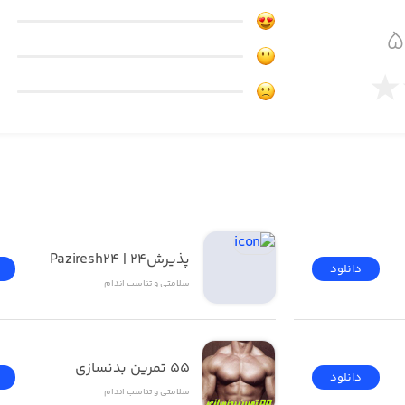
ایمر) خواب
پذیرش۲۴ | Paziresh24
دانلود
سلامتی و تناسب اندام
55 تمرین بدنسازی
دانلود
سلامتی و تناسب اندام