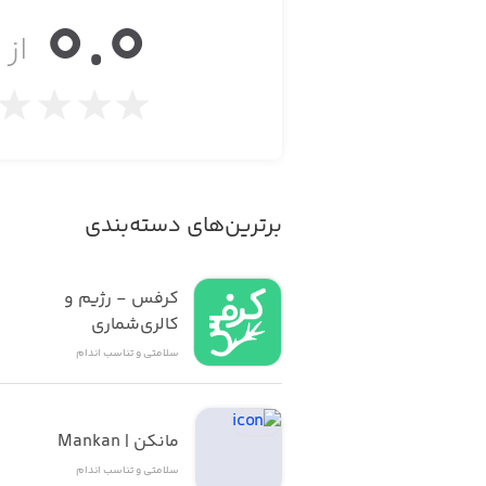
0.0
از ۵
ویژگی‌ها:
· ۸۰ صدای مختلف
· امکان پخش در پس‌زمینه
· مجهز به حالت تاریک (Dark Mode)
برترین‌های دسته‌بندی
· امکان تنظیم زنگ هشدار یا شمارشگر (ت
کرفس - رژیم و 
کالری‌شماری
سلامتی و تناسب اندام
مانکن |‌ Mankan
سلامتی و تناسب اندام