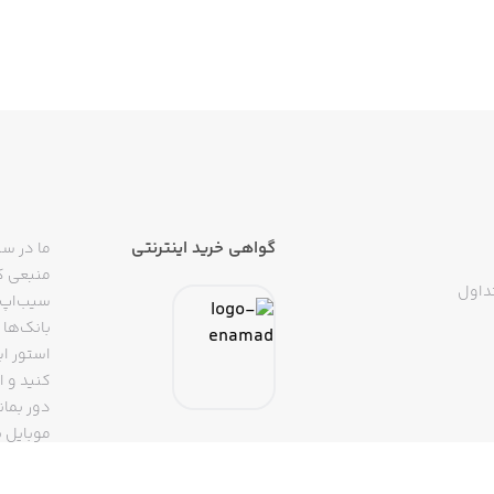
گواهی خرید اینترنتی
ما در سی
منبعی کا
داول
سیب‌اپ م
بانک‌ها 
استور ای
دور بمان
موبایل ب
(روبیکا، 
تپسی، آ