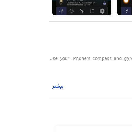
Use your iPhone's compass and gyros
بیشتر
StarMap 3D is the portable star a
constellations, star clusters, gala