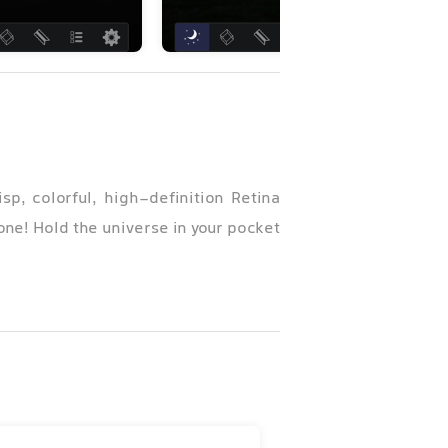
p, colorful, high-definition Retina
one! Hold the universe in your pocket!
• Try StarMap 3D Plus for iPad support, more stars, thousands of Deep Sky Objects, and original constellation artwork.
Map 3D to find the planets, stars,
d time. StarMap 3D will even use the