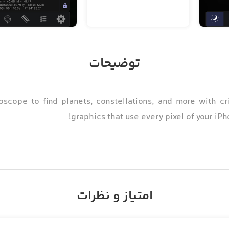
توضیحات
cope to find planets, constellations, and more with cris
graphics that use every pixel of your iPh
امتیاز و نظرات
tlas for beginners or advanced astronomers. Use Star
xies, and nebulae visible to you based on your location an