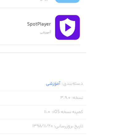
• MacRobert and Classic constellation lines also available
SpotPlayer
آموزشی
• Location-based-services (LBS) / Global Positioning System (GPS) support, or manually enter your longitude and latitude
• Adjustable date and time of day
دسته‌بندی
:
آموزشی
نسخه
:
3.9.0
• Also adjust time instantaneously and interactively with the Time Scroll feature
کمینه نسخه iOS
:
11.0
تاریخ بروزرسانی
:
۱۳۹۸/۱۱/۲۰
• Compass support, if present