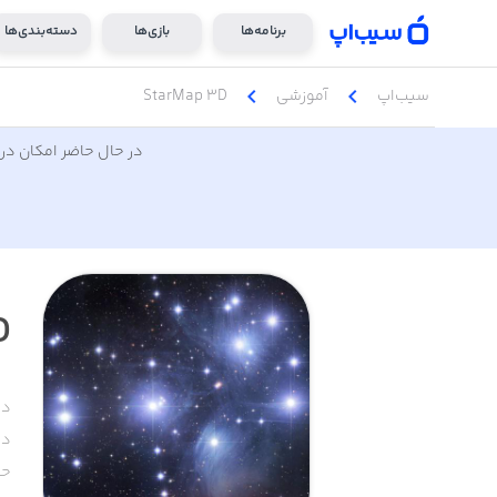
برنامه‌ها
بازی‌ها
دسته‌بندی‌ها
chevron_left
chevron_left
سیب‌اپ
آموزشی
StarMap 3D
در حال حاضر امکان دری
D
دس
دا
حج