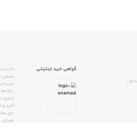
گواهی خرید اینترنتی
ما در سی
منبعی کا
داول
سیب‌اپ م
بانک‌ها 
استور ای
دور بمان
موبایل ب
(روبیکا، 
تپسی، آ