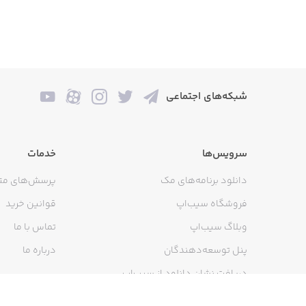
• Planetarium Mode for seeing only objects visible to you, or browse the entire celestial sphere
شبکه‌های اجتماعی
• 3D Mode for visualizing the universe in three dimensions
سرویس‌ها
خدمات
دانلود برنامه‌های مک
پرسش‌های مت
فروشگاه سیب‌اپ
قوانین خرید
وبلاگ سیب‌اپ
تماس با ما
پنل توسعه‌دهندگان
درباره ما
دریافت نشان دانلود از سیب‌اپ