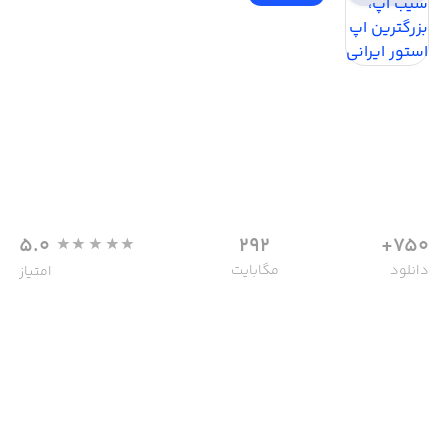
5.0
292
750+
دانلود
مگابایت
امتیاز