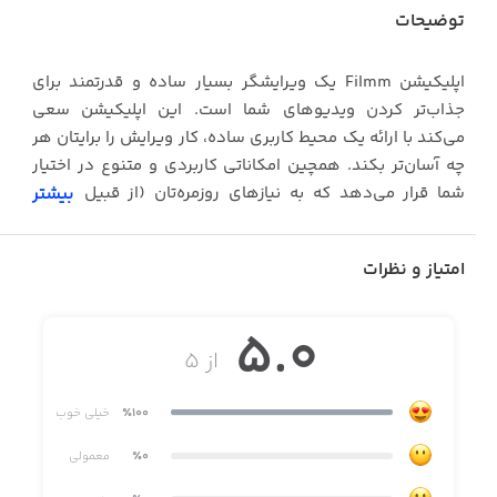
توضیحات
اپلیکیشن Filmm یک ویرایشگر بسیار ساده و قدرتمند برای
جذاب‌تر کردن ویدیوهای شما است. این اپلیکیشن سعی
می‌کند با ارائه یک محیط کاربری ساده، کار ویرایش را برایتان هر
چه آسان‌تر بکند. همچین امکاناتی کاربردی و متنوع در اختیار
شما قرار می‌دهد که به نیازهای روزمره‌تان (از قبیل درست
بیشتر
کردن ویدیو برای صفحات مجازی) به خوبی پاسخ می‌دهد.
امتیاز و نظرات
با استفاده از اپلیکیشن Filmm می‌توانید ویدیوهایتان را به
5.0
فضاهای قدیمی و آنالوگ ببرید و رنگ ‌و لعاب متفاوت‌ تری به
از ۵
آن‌ها ببخشید. این اپلیکیشن یکی از پردانلودترین و
محبوب‌ترین اپلیکیشن‌های ویرایش ویدیوی اپ‌استور است که
٪100
خیلی خوب
توانسته از بین ۵۷۰۰ نظر، امتیاز ۴.۷ را از سوی کاربران کسب
کند. هم‌اکنون می‌توانید نسخه آنلاک‌شده اپلیکیشن Filmm را
٪0
معمولی
بدون نیاز به پرداخت ۲۵ دلار هزینه‌ درون‌اپی، به رایگان از