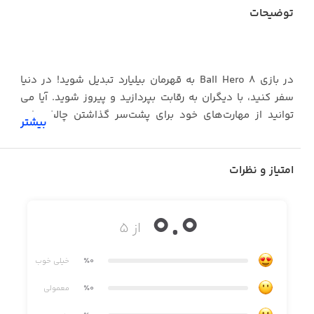
توضیحات
در بازی 8 Ball Hero به قهرمان بیلیارد تبدیل شوید! در دنیا
سفر کنید، با دیگران به رقابت بپردازید و پیروز شوید. آیا می
توانید از مهارت‌های خود برای پشت‌سر گذاشتن چالش‌ها و
بیشتر
پیروز شدن در مسابقات استفاده کنید؟ بهترین چالش‌ها در
انتظار شما هستند! توپ سیاه را به حفره وارد کنید و به قهرمان
8 Ball Hero تبدیل شوید.
امتیاز و نظرات
همین حالا این بازی رایگان را دانلود کرده و از آن لذت ببرید!
0.0
از ۵
· گرافیک فوق‌العاده
٪0
خیلی خوب
· جلوه‌های بصری و صوتی واقع‌گرایانه
٪0
معمولی
· داستان جذاب و درگیرکننده