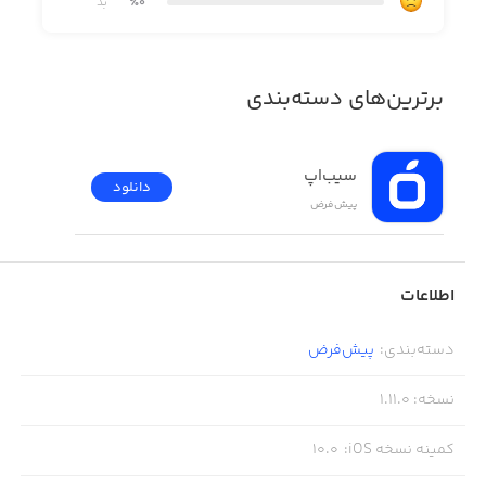
٪0
بد
· جوایز مختلف
· گیم‌پلی پیشرفته و اعتیادآور
برترین‌های دسته‌بندی
· امکان شخصی‌سازی کاراکتر بازی
· مراحل جانبی و چالشی
سیب‌اپ
دانلود
پیش‌فرض
اطلاعات
دسته‌بندی
:
پیش‌فرض
نسخه
:
1.11.0
کمینه نسخه iOS
:
10.0