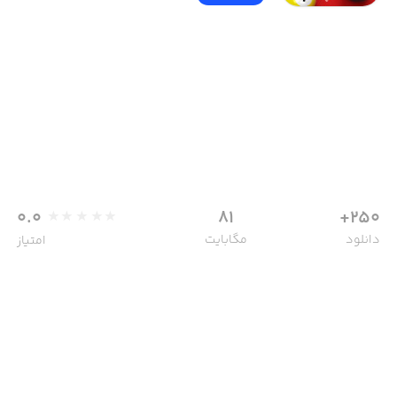
0.0
81
250+
دانلود
مگابایت
امتیاز