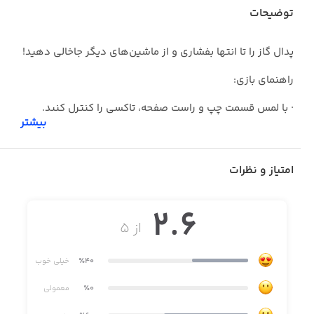
توضیحات
پدال گاز را تا انتها بفشاری و از ماشین‌های دیگر جاخالی دهید!
راهنمای بازی:
· با لمس قسمت چپ و راست صفحه، تاکسی را کنترل کنید.
بیشتر
· ستاره‌ها را جمع کرده و نامرئی شوید.
· بیشترین امتیاز ممکن را کسب کرده و آن را با دوستان خود به
امتیاز و نظرات
اشتراک بگذارید.
2.6
این بازی جذاب و اعتیادآور را همین حالا دانلودکنید!
از ۵
٪40
خیلی خوب
٪0
معمولی