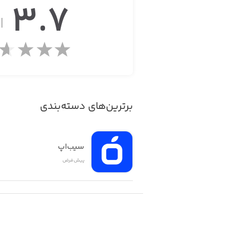
3.7
از
• 30 psychedelic unlock-able skins
• Augmented Reality (AR) version (play in your own backyard!)
• Hundreds of in-game quests
• Power up weapons including bullets and cash money (make its rain!)
برترین‌های دسته‌بندی
• Haptic feedback
سیب‌اپ
• Optimized for iPhone X
پیش‌فرض
• Leaderboards
• Awesome animated iMessage Stickers
• Social Sharing