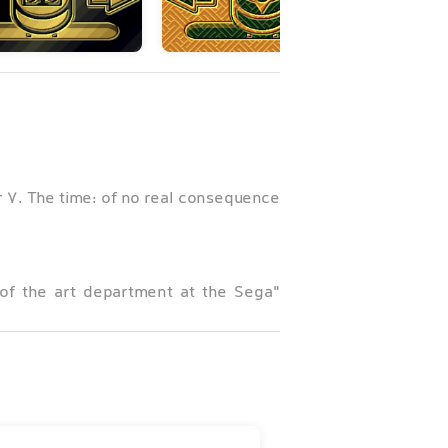
7. The time: of no real consequence.
d of the art department at the Sega
 the bonus round in Shinobi look like?
"Ninja Attack!" features: