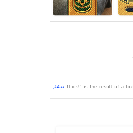
"Ninja Attack!" is the result of a
بیشتر