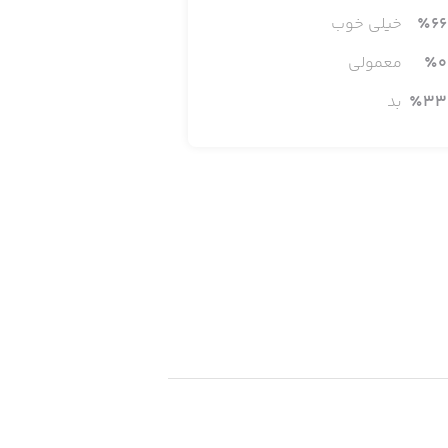
66
٪
خیلی خوب
0
٪
معمولی
33
٪
بد