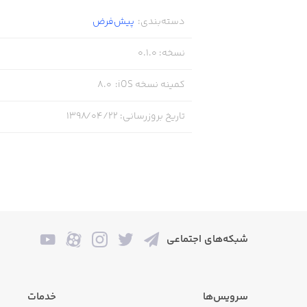
دسته‌بندی
:
پیش‌فرض
• Fast, smooth, easy gameplay
نسخه
:
0.1.0
• 3 levels of difficulty: normal, hard, and insane!
کمینه نسخه iOS
:
8.0
• Supports 9 languages
تاریخ بروزرسانی
:
۱۳۹۸/۰۴/۲۲
شبکه‌های اجتماعی
سرویس‌ها
خدمات