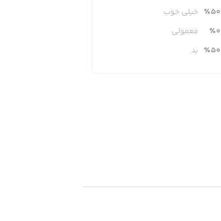
50
٪
خیلی خوب
0
٪
معمولی
هید برد – همه توانایی قهرمان شدن را
50
٪
بد