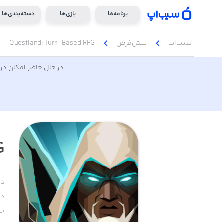
برنامه‌ها
بازی‌ها
دسته‌بندی‌ها
chevron_left
chevron_left
سیب‌اپ
پیش‌فرض
Questland: Turn-Based RPG
در حال حاضر امکان دری
G
دس
دا
حج