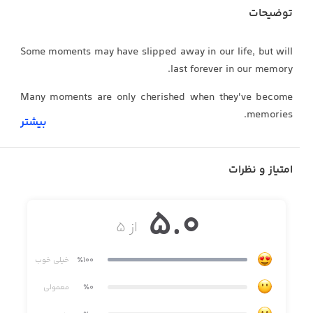
توضیحات
Some moments may have slipped away in our life, but will
last forever in our memory.
Many moments are only cherished when they've become
memories.
بیشتر
One day when you look back on this journey, the most
memorable part will always be those who travled with
امتیاز و نظرات
you.
5.0
از ۵
LAYÒUT offers classic quote artworks, Capture precious
life milestone photos by marking them with beautifully
٪100
خیلی خوب
crafted artwork & personalized text, share & treasure
forever!
٪0
معمولی