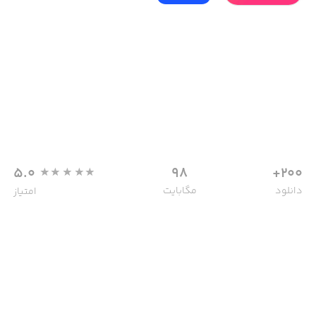
5.0
98
200+
دانلود
مگابایت
امتیاز