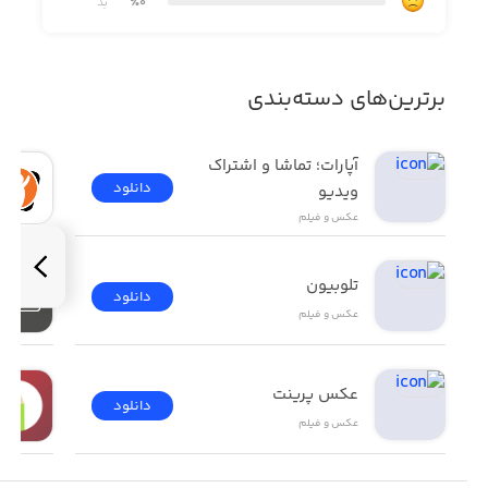
٪0
بد
Impress your friends and have fun adding a quotes to your
photos!
برترین‌های دسته‌بندی
Add creative artwork & treasure the special moment
forever.
آپارات؛ تماشا و اشتراک 
دانلود
ویدیو
عکس و فیلم
• SOCIAL MEDIA QUOTES BUNDLE
Redesigned social media templates to create stunning
تلوبیون
دانلود
Instagram posts, Facebook cover photos, YouTube
عکس و فیلم
channel art, Pinterest graphics, and more. Brand your
social media profiles cohesively with ready-to-use assets
that fit your visual style.
عکس پرینت
دانلود
عکس و فیلم
LAYÒUT is the simplest and most powerful instant photo