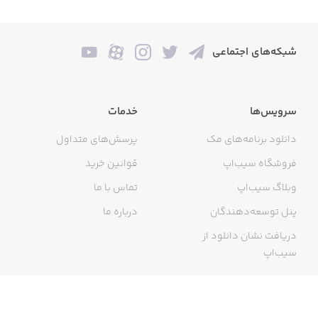
a motivational quote.
شبکه‌های اجتماعی
• Overlay effects, filters, text and colors.
• Invite people to a party or share a motivational quote.
سرویس‌ها
خدمات
• Instant record shooting date.
دانلود برنامه‌های مک
پرسش‌های متداول
• Poster and magazine-style layouts.
فروشگاه سیب‌اپ
قوانین خرید
• Easily add text to photos .
وبلاگ سیب‌اپ
تماس با ما
• Instant Photo Camera
پنل توسعه‌دهندگان
درباره ما
• Enhance your images with magic filters.
دریافت نشان دانلود از
سیب‌اپ
• Blend photos to create your unique style.
• Mask out image text for a professionally-designed look.
گواهی خرید اینترنتی