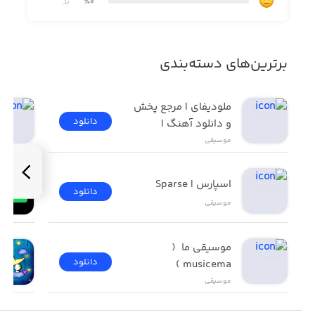
chords
بد
٪0
- Listen to a chord by tapping on it, or arpeggiate by
swiping left or right
برترین‌های دسته‌بندی
- Search for chords by root, quality, extension, or any
combination of these
ملودیفای | مرجع پخش 
- Reverse search for chords containing certain notes (on
دانلود
و دانلود آهنگ | 
either a piano or fretboard)
Melodify
موسیقی
- Sort chords by key, number of pitches, key span, and
more
اسپارس | Sparse
دانلود
موسیقی
- View different inversions and omittable notes
- View a table of related scales (especially useful for jazz
موسیقی ما  ( 
musicians learning to improvise)
دانلود
musicema )
موسیقی
- Chord identification - record a chord through your
device's microphone and Tonality will transcribe and