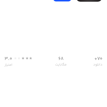
3.0
68
70+
مگابایت
دانلود
امتیاز