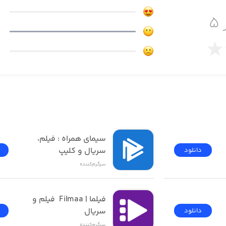
rs stats from our daily overview dashboard, learn about you
 ۵
فیلیمو | Filimo - تماشای 
سیمای همراه : فیلم، 
سریال و کلیپ
دانلود
سرگرم‌کننده
فیلما | Filmaa  فیلم و 
سریال
دانلود
سرگرم‌کننده