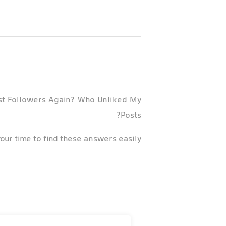
st Followers Again? Who Unliked My
Posts?
our time to find these answers easily!
--- Little Time for Big Accounts! ---
yzer for multiple Instagram accounts.