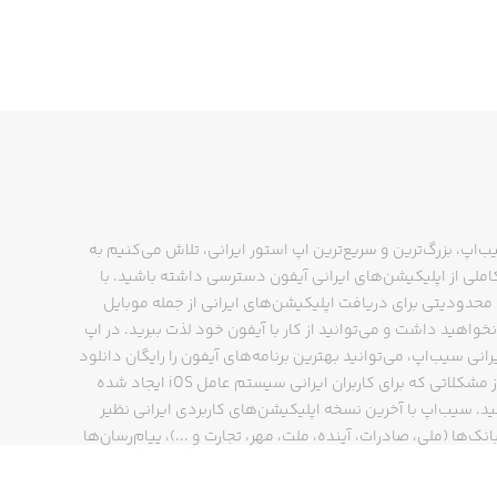
ب‌اپ، بزرگ‌ترین و سریع‌ترین اپ استور ایرانی، تلاش می‌کنیم به
ملی از اپلیکیشن‌های ایرانی آیفون دسترسی داشته باشید. با
حدودیتی برای دریافت اپلیکیشن‌های ایرانی از جمله موبایل
- The free-trial subscription begins
نخواهید داشت و می‌توانید از کار با آیفون خود لذت ببرید. در اپ
رانی سیب‌اپ، می‌توانید بهترین برنامه‌های آیفون را رایگان دانلود
کنید و از مشکلاتی که برای کاربران ایرانی سیستم عامل iOS ایجاد شده
- Subscriptions may be managed by t
ید. سیب‌اپ با آخرین نسخه اپلیکیشن‌های کاربردی ایرانی نظیر
انک‌ها (ملی، صادرات، آینده، ملت، مهر، تجارت و ...)، پیام‌رسان‌ها
ایتا، بله و ...)، مسیریاب‌ها (نشان، بلد و ...)، دیجی کالا، اسنپ،
پ و… پاسخگوی تمام نیازهای شما است. فرایند دانلود و نصب