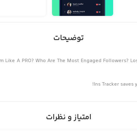
توضیحات
am Like A PRO? Who Are The Most Engaged Followers? Lo
Ins Tracker saves y
امتیاز و نظرات
A professional tracker & anal