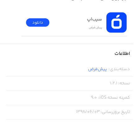
تا جایی که می‌توانید بدوید و بالاترین امتیاز را کسب کنید
سیب‌اپ
دانلود
پیش‌فرض
استفاده از قدرت‌های ویژه برای زنده ماندن در نبردهای
حماسی هنگام دویدن
اطلاعات
شلیک فلاپی‌ها برای نابود کردن دشمنان
دسته‌بندی
:
پیش‌فرض
نسخه
:
1.2.1
جمع‌آوری پیکسل‌ها برای ارتقای توانایی‌ها و افزایش قدرت
کمینه نسخه iOS
:
9.0
تاریخ بروزرسانی
:
۱۳۹۸/۰۶/۰۳
لِول‌آپ کردن و شخصی‌سازی اتاق دهه ۸۰ خود
انجام بیش از ۱۰۰ مأموریت