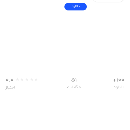
دانلود
0.0
51
100+
دانلود
مگابایت
امتیاز