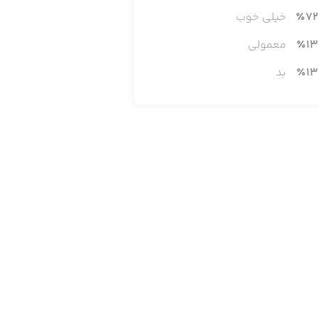
72
٪
خیلی خوب
13
٪
معمولی
13
٪
بد