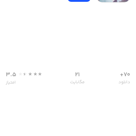
3.5
21
70+
دانلود
مگابایت
امتیاز