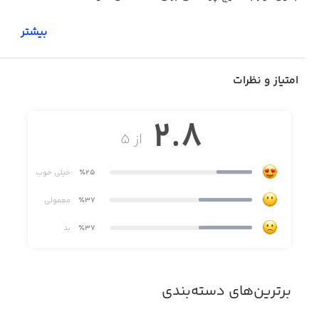
بیشتر
کاربر گرامی، توجه داشته باشید این اپلیکیشن در استور
سیب‌اپ به صورت آنلاک‌شده منتشر شده است. اما ممکن است
امتیاز و نظرات
در اثر آپدیت یا اعمال تغییرات مربوط به سرور از سمت
توسعه‌دهنده اصلی، غیرفعال شود.
2.8
از ۵
٪25
خیلی خوب
٪37
معمولی
٪37
بد
برترین‌های دسته‌بندی