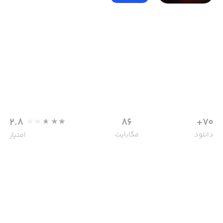
2.8
86
70+
دانلود
مگابایت
امتیاز