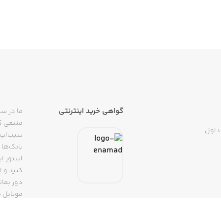
گواهی خرید اینترنتی
ما در سی
منبعی کا
داول
سیب‌اپ م
بانک‌ها 
استور ای
دور بمان
موبایل ب
(روبیکا، 
تپسی، آ