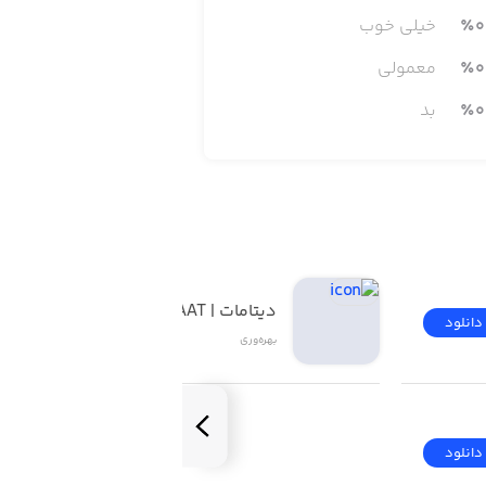
0
٪
خیلی خوب
0
٪
معمولی
0
٪
بد
دیتامات | DATAMAAT
دانلود
دانلود
بهره‌وری
دانلود