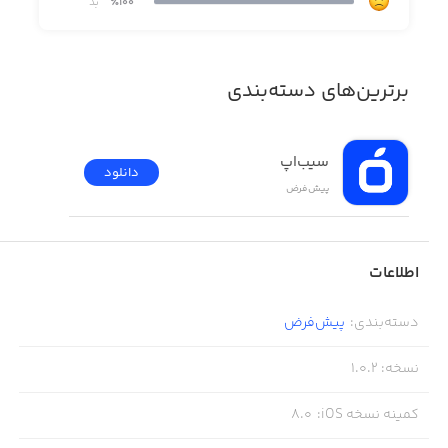
٪100
بد
● WHITEN
⁃ Whiten teeth
برترین‌های دسته‌بندی
⁃ Enhance your smile
سیب‌اپ
دانلود
پیش‌فرض
● POP
⁃ Improve eye appearance
اطلاعات
⁃ Add contrast and detail to face
دسته‌بندی
:
پیش‌فرض
نسخه
:
1.0.2
کمینه نسخه iOS
:
8.0