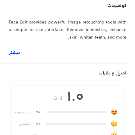
توضیحات
Face Edit provides powerful image retouching tools with
a simple to use interface. Remove blemishes, enhance
skin, whiten teeth, and more.
بیشتر
● BLEMISH
امتیاز و نظرات
⁃ Perfectly heal blemishes & imperfections
1.0
از ۵
● SMOOTH
⁃ Improve skin appearance
٪0
خیلی خوب
⁃ Enhance texture & reduce shine
٪0
معمولی