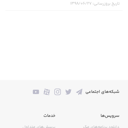
تاریخ بروزرسانی
:
۱۳۹۸/۰۶/۲۷
For support, feedback, and suggestions:
magicgranny.help@boooea.com
شبکه‌های اجتماعی
سرویس‌ها
خدمات
دانلود برنامه‌های مک
پرسش‌های متداول