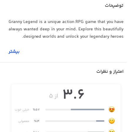
توضیحات
Granny Legend is a unique action RPG game that you have
always wanted deep in your mind. Explore this beautifully
designed worlds and unlock your legendary heroes.
بیشتر
Enjoy this simple yet extremely addictive gameplay,
packed with an epic music collection and great visual
امتیاز و نظرات
effects. Defeat monsters and their bosses by Spinning
your weapons.
3.6
از ۵
There are more than TWENTY heroes with very unique
٪57
خیلی خوب
skills, unlock and bring them to defeat the upcoming army
waves of enemies.
٪14
معمولی