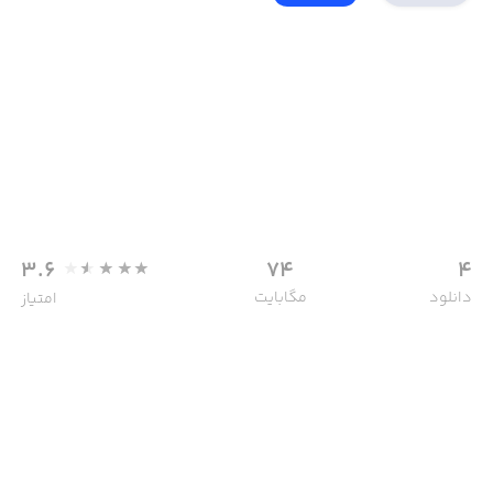
3.6
74
4
دانلود
مگابایت
امتیاز