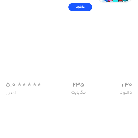
دانلود
5.0
235
30+
دانلود
مگابایت
امتیاز